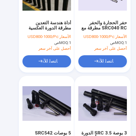
جولة في المعمل
مراقبة الجودة
حفر الحجارة والحفر
أداة هندسة التعدين
SRC040 RC مطرقة مع
مطرقة الدورة العكسية
اتصل بنا
معدلات اختراق سريعة
SRC545 RC مطرقة
الأسعار:
USD800-1000/Pc
الأسعار:
USD800-1000/Pc
الحفر
1ص
MOQ:
1ص
MOQ:
أخبار
أحصل على آخر سعر
أحصل على آخر سعر
حالات
ﺎﺘﺼﻟ ﺍﻶﻧ
ﺎﺘﺼﻟ ﺍﻶﻧ
أدوات حفر DTH
مطرقة أسفل الحفرة
مثقاب DTH
DTH حفر الأنابيب
3 بوصة SRC 3.5 الدورة
5 بوصات SRC542