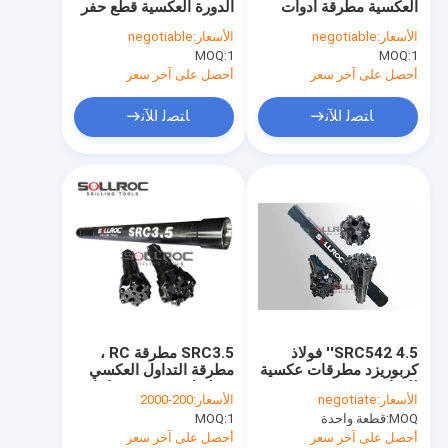
العكسية مطرقة أدوات
الدورة العكسية قطع حفر
مطرقة الدوران العكسي
الحفر الاستكشافية
استكشاف الصخور
الأسعار:
negotiable
الأسعار:
negotiable
العميقة
1
MOQ:
قطعة الحفر RC
1
MOQ:
أحصل على آخر سعر
أحصل على آخر سعر
نظام الحفر المفرط من النطاق المتماثل
ﺎﺘﺼﻟ ﺍﻶﻧ
ﺎﺘﺼﻟ ﺍﻶﻧ
أنبوب ثقب RC مزدوج الحائط
نظام الحفر odex
اسحب مثقاب
أدوات الحفر المطرقة العليا
أزرار الأزرار الملتوية
SRC542 4.5'' فولاذ
SRC3.5 مطرقة RC ،
أدوات الحفر للقلب الماس
كربوريزد مطرقات عكسية
مطرقة التداول العكسي
للدراسة
وقطع ل 3 " و 3.5 " إعادة
الأسعار:
negotiate
الأسعار:
200-2000
طاحونة أزرار
MOQ:
قطعة واحدة
1
MOQ:
أحصل على آخر سعر
أحصل على آخر سعر