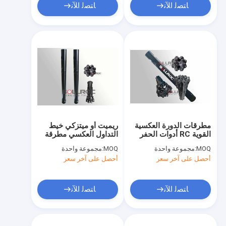
ﺎﺘﺼﻟ ﺍﻶﻧ
ﺎﺘﺼﻟ ﺍﻶﻧ
مطرقات الدورة العكسية
ريميت أو ميتزكي خيط
القوية RC أدوات الحفر
التداول العكسي مطرقة
الممتازة للشنج PR40
84.5kg مقاومة الحمض
MOQ:
مجموعة واحدة
MOQ:
مجموعة واحدة
أحصل على آخر سعر
أحصل على آخر سعر
ﺎﺘﺼﻟ ﺍﻶﻧ
ﺎﺘﺼﻟ ﺍﻶﻧ