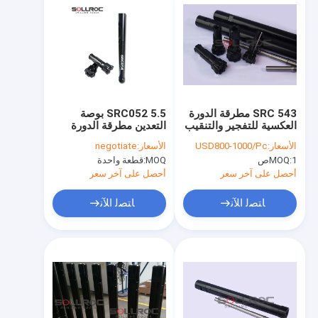
SRC 543 مطرقة الدورة
SRC052 5.5 بوصة
العكسية للتفجير والتنقيب
التعدين مطرقة الدورة
عن المناجم والحفر
العكسية ، مطرقة ثالثة
الأسعار:
USD800-1000/Pc
الأسعار:
negotiate
دائمة
1ص
MOQ:
MOQ:
قطعة واحدة
أحصل على آخر سعر
أحصل على آخر سعر
ﺎﺘﺼﻟ ﺍﻶﻧ
ﺎﺘﺼﻟ ﺍﻶﻧ
مسكن
منتجات
معلومات عنا