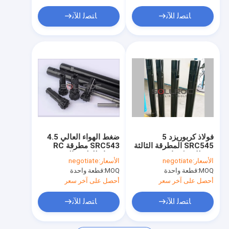
مثقاب tricone
ﺎﺘﺼﻟ ﺍﻶﻧ
ﺎﺘﺼﻟ ﺍﻶﻧ
فولاذ كربوريزد 5
ضغط الهواء العالي 4.5
SRC545 المطرقة الثالثة
SRC543 مطرقة RC
RC للاستكشاف
سوداء للطبقة الحصى
الأسعار:
negotiate
الأسعار:
negotiate
الجيولوجي والتعدين
والتعدين
MOQ:
قطعة واحدة
MOQ:
قطعة واحدة
أحصل على آخر سعر
أحصل على آخر سعر
ﺎﺘﺼﻟ ﺍﻶﻧ
ﺎﺘﺼﻟ ﺍﻶﻧ