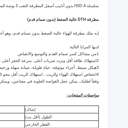
سلسلة HSD-A بدون أنابيب أسفل المطرقة الثقب 5 بوصة المطرقة بدون صمام قدم لسانك SD5
مطرقة DTH عالية الضغط (بدون صمام قدم)
إنه ملك مطرقة الهواء عالية الضغط بدون صمام قدم، وهو أحدث 
لديها المزايا التالية:
1من مشاكل كسر صمام القدم والتوسع والانقباض
2استهلاك طاقة أقل وتردد ضربات أعلى. سرعة الحفر أعلى بنسبة 15-30٪ من تلك المستخدمة في صمام القدم.
3هيكل بسيط، أجزاء موثوقة، حياة طويلة، صيانة سهلة ورخيصة
4انخفاض استهلاك الهواء والزيت ، استهلاك الزيت أقل بنحو 10٪ من تلك التي بها صمام القدم.
وفقاً لطلبك، يمكن جعل الغواصة العلوية في مفتاحين، ويمكن ح
مواصفات المنتجات:
(شاك)
الطول (أقل بت)
القطر الخارجي