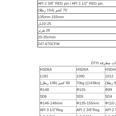
API 2 3/8" REG pin / API 3 1/2" REG pin
70 كجم (154 رطلا)
135mm-155mm
10-25بار
28 هرتز
20-35r/min
247-670CFM
HSD6A
HSD5A
HSD4
1182
1090
1012
70kg ((143lbs)
90 كجم (198 رطل)
Φ148
Φ125
Φ99
SD6
SD5
SD4
Φ146-148mm
Φ135-155mm
Φ110
API 3 1/2"Reg
API 2 3/8"Reg
API 2 