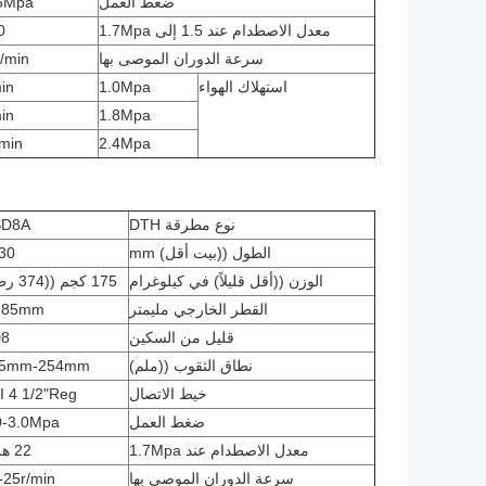
ضغط العمل
.5Mpa
معدل الاصطدام عند 1.5 إلى 1.7Mpa
30 
سرعة الدوران الموصى بها
/min
استهلاك الهواء
1.0Mpa
in
in
1.8Mpa
min
2.4Mpa
نوع مطرقة DTH
SD8A
الطول ((بيت أقل) mm
30
الوزن ((أقل قليلاً) في كيلوغرام
175 كجم ((374 رطلا)
القطر الخارجي مليمتر
185mm
قليل من السكين
8
نطاق الثقوب ((ملم)
95mm-254mm
خيط الاتصال
I 4 1/2"Reg
ضغط العمل
0-3.0Mpa
معدل الاصطدام عند 1.7Mpa
22 هرتز
سرعة الدوران الموصى بها
-25r/min