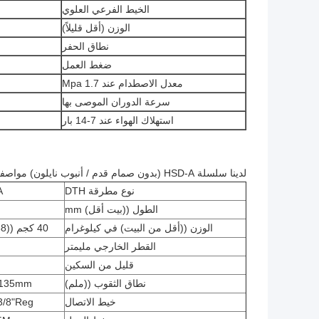
الخيط الفرعي العلوي
الوزن (أقل قليلاً)
نطاق الحفر
ضغط العمل
معدل الاصطدام عند 1.7 Mpa
سرعة الدوران الموصى بها
استهلاك الهواء عند 7-14 بار
لدينا سلسلة HSD-A (بدون صمام قدم / أنبوب نايلون) مواصفات مطرقة DTH:
نوع مطرقة DTH
A
الطول ((بيت أقل) mm
الوزن ((أقل من البيت) في كيلوغرام
40 كجم ((88 رطلا)
القطر الخارجي مليمتر
قليل من السكين
نطاق الثقوب ((ملم)
-135mm
خيط الاتصال
3/8"Reg