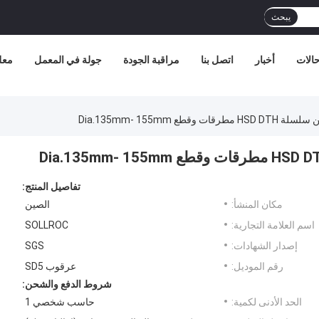
يبحث
الات
أخبار
اتصل بنا
مراقبة الجودة
جولة في المعمل
معل
ع Dia.135mm- 155mm
تفاصيل المنتج:
مكان المنشأ:
الصين
اسم العلامة التجارية:
SOLLROC
إصدار الشهادات:
SGS
رقم الموديل:
عرقوب SD5
شروط الدفع والشحن:
الحد الأدنى لكمية:
حاسب شخصي 1