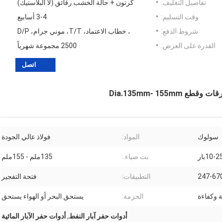
تفاصيل التغليف:
كرتون + حالة الخشب رقائق (لا البلاستيك)
وقت التسليم:
3-4 أسابيع
شروط الدفع:
، خطاب الاعتماد، T/T، موني جرام، D/P
القدرة على العرض:
2500 مجموعة شهرياً
اتصل
سولوك
المواد:
فولاذ عالي الجودة
10-2بار
بت ضياء.:
135ملم - 155ملم
247-67
التطبيقات:
فتحة التفجير
وكفاءة
الحزمة:
يستحق البحر أو الهواء يستحق
أدوات حفر آبار النفط
,
أدوات حفر الآبار المائية