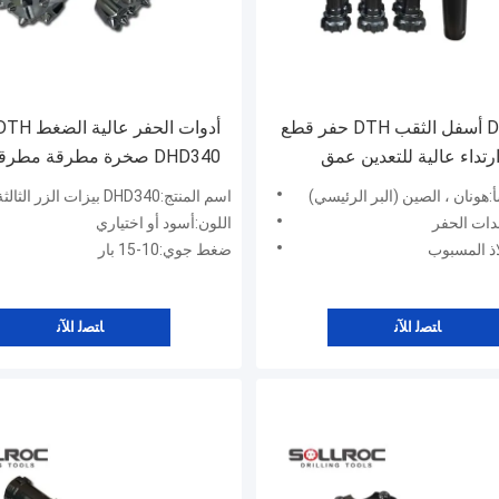
DHD 380 أسفل الثقب DTH حفر قطع
أدوات الحفر عالية الضغط
رتداء عالية للتعدين عمق
DHD340 صخرة مطرقة مطرق
محفزات صديقة للبيئة
:هونان ، الصين (البر الرئيسي)
اسم المنتج:DHD340 بيزات الزر الثالثة
عدات الحفر
اللون:أسود أو اختياري
لاذ المسبوب
ضغط جوي:10-15 بار
ﺎﺘﺼﻟ ﺍﻶﻧ
ﺎﺘﺼﻟ ﺍﻶﻧ