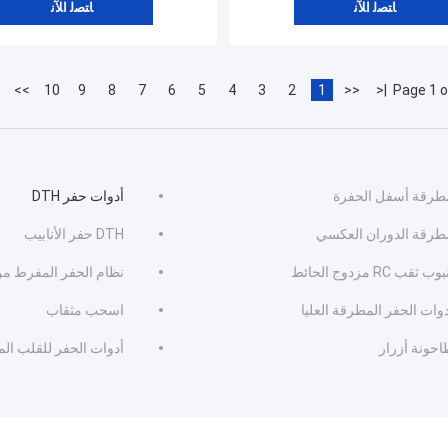
ﺎﺘﺼﻟ ﺍﻶﻧ
ﺎﺘﺼﻟ ﺍﻶﻧ
>>
10
9
8
7
6
5
4
3
2
1
<<
|<
Page 1 o
طرقة أسفل الحفرة
أدوات حفر DTH
طرقة الدوران العكسي
DTH حفر الأنابيب
وب ثقب RC مزدوج الحائط
نظام الحفر المفرط من 
وات الحفر المطرقة العليا
اسحب مثقاب
احونة أزرار
أدوات الحفر للقلب ال