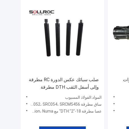
صة أدوات
صلب سبائك عكس الدورة RC مطرقة
وإلى أسفل الثقب DTH مطرقة
المواد:الفولاذ المسبوب
ساق مطرقة RC:SRC531، SRC3.5، SRC004، SRC542، SRC543، SRC545، SRC547، SRC040، SRC052، SRC054، SRCM5456
عصا مطرقة DTH:"2"-18" مع DHD، SD، QL، Mission، Numa، الخ