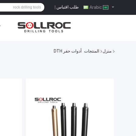
طلب اقتباس
|
Arabic
ح
منزل
المنتجات
أدوات حفر DTH