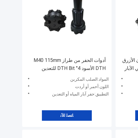
 ملم DTH اللون الأزرق
أدوات الحفر من طراز M40 115mm
ر في الآبار
DTH الأسود 4'' DTH Bit للتعدين
الصخري
المواد:الصلب المكربن
اللون:أحمر أو أردت
التطبيق:حفر آبار المياه أو التعدين
ﺎﺘﺼﻟ ﺍﻶﻧ