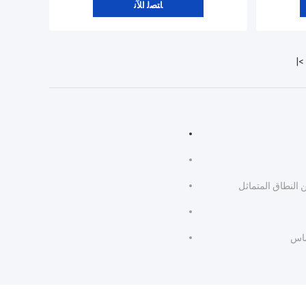
ﺎﺘﺼﻟ ﺍﻶﻧ
>|
النطاق المتماثل
ماس