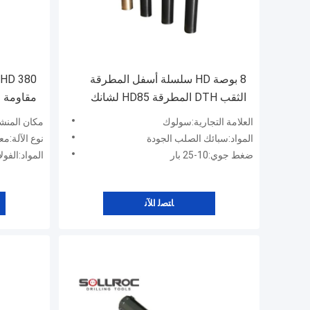
8 بوصة HD سلسلة أسفل المطرقة
الثقب DTH المطرقة HD85 لشانك
مقاومة ا
DHD380
الثقب
العلامة التجارية:سولوك
مكان المنشأ
المواد:سبائك الصلب الجودة
نوع الآلة:م
ضغط جوي:10-25 بار
المواد:الفو
ﺎﺘﺼﻟ ﺍﻶﻧ