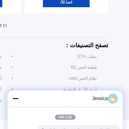
ﺎﺘﺼﻟ ﺍﻶﻧ
f 11
تصفح التصنيفات：
مثقاب DTH
م
قطعة الحفر RC
م
نظام الحفر odex
أنب
أزرار الأزرار الملتوية
أد
Jessica
مثقاب tricone
ط
3:55 AM