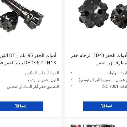
4 بوصة أدوات الحفر TD40 الرخام حفر
أدوات الحفر 95
مطرقة زر الحفر
3 '' DHD3.5 DTH بيت للحف
المائية
جارية:سولوك
المواد:الصلب المكربن
هونان ، الصين (البر الرئيسي)
اللون:أحمر أو أردت
ISO:900
التطبيق:حفر آبار المياه أو التعدين
ﺎﺘﺼﻟ ﺍﻶﻧ
ﺎﺘﺼﻟ ﺍﻶﻧ