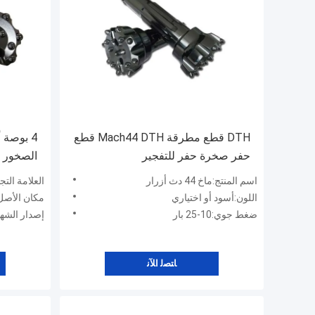
DTH قطع مطرقة Mach44 DTH قطع
حفر صخرة حفر للتفجير
الصخور 
اسم المنتج:ماخ 44 دث أزرار
العلامة الت
اللون:أسود أو اختياري
مكان الأصل:
ضغط جوي:10-25 بار
إصدار الشهادات:1
ﺎﺘﺼﻟ ﺍﻶﻧ