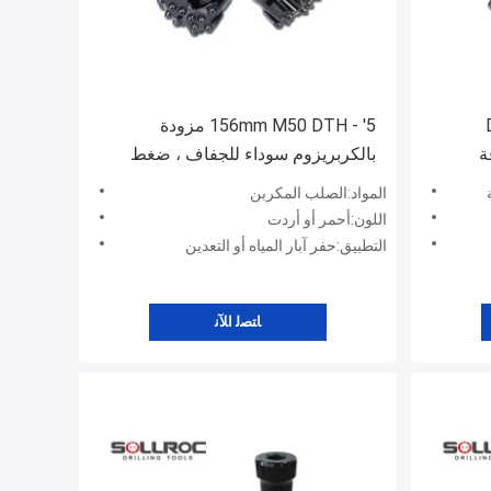
 DTH
5' - 156mm M50 DTH مزودة
ة
بالكربريزوم سوداء للجفاف ، ضغط
الهواء العالي
المواد:الصلب المكربن
اللون:أحمر أو أردت
التطبيق:حفر آبار المياه أو التعدين
ﺎﺘﺼﻟ ﺍﻶﻧ