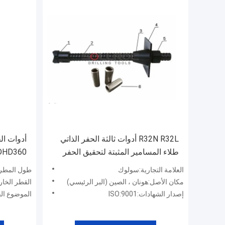
R32N R32L أدوات ثالثة الحفر الذاتي
طلاء المسامير المثبتة لتحقيق الحفر
في الأنفاق
والأجزاء
العلامة التجارية:سولوك
طول المطرقة:238
مكان الأصل:هونان ، الصين (البر الرئيسي)
القطر الخارجي
إصدار الشهادات:ISO:9001
الموضوع الفرعي ا