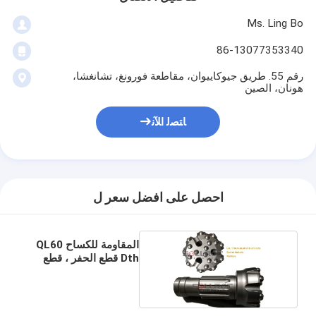
Ms. Ling Bo
86-13077353340
رقم 55. طريق جيوكاييوان، مقاطعة فورونغ، تشانغشا،
هونان، الصين
ﺎﺘﺼﻟ ﺍﻶﻧ
احصل على افضل سعر ل
المقاومة للكساح QL60
Dth قطع الحفر ، قطع
مطرقة الحفر