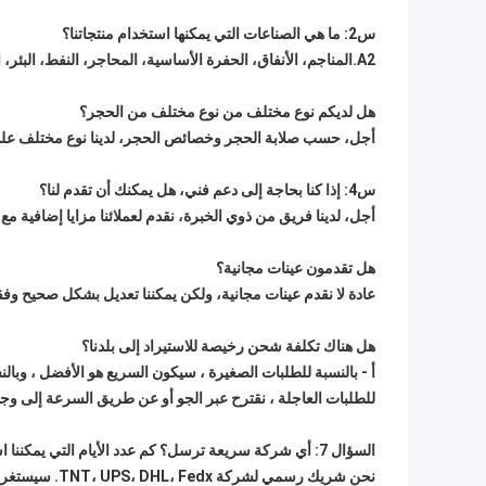
س2: ما هي الصناعات التي يمكنها استخدام منتجاتنا؟
A2.المناجم، الأنفاق، الحفرة الأساسية، المحاجر، النفط، البئر، الخ
هل لديكم نوع مختلف من نوع مختلف من الحجر؟
أجل، حسب صلابة الحجر وخصائص الحجر، لدينا نوع مختلف على 
س4: إذا كنا بحاجة إلى دعم فني، هل يمكنك أن تقدم لنا؟
أجل، لدينا فريق من ذوي الخبرة، نقدم لعملائنا مزايا إضافية مع
هل تقدمون عينات مجانية؟
عادة لا نقدم عينات مجانية، ولكن يمكننا تعديل بشكل صحيح وف
هل هناك تكلفة شحن رخيصة للاستيراد إلى بلدنا؟
أ - بالنسبة للطلبات الصغيرة ، سيكون السريع هو الأفضل ، وبا
للطلبات العاجلة ، نقترح عبر الجو أو عن طريق السرعة إلى وج
السؤال 7: أي شركة سريعة ترسل؟ كم عدد الأيام التي يمكننا استلامها؟
نحن شريك رسمي لشركة TNT، UPS، DHL، Fedx. سيستغرق الأمر فقط 3-5 أيام بعد إرسالنا.