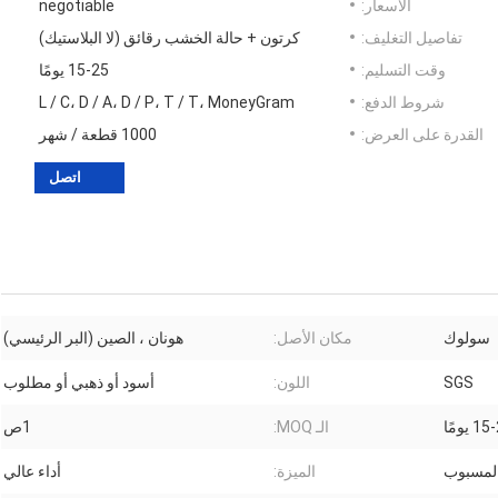
الأسعار:
negotiable
تفاصيل التغليف:
كرتون + حالة الخشب رقائق (لا البلاستيك)
وقت التسليم:
15-25 يومًا
شروط الدفع:
L / C، D / A، D / P، T / T، MoneyGram
القدرة على العرض:
1000 قطعة / شهر
اتصل
سولوك
مكان الأصل:
هونان ، الصين (البر الرئيسي)
SGS
اللون:
أسود أو ذهبي أو مطلوب
 يومًا
الـ MOQ:
1ص
 المسبوب
الميزة:
أداء عالي