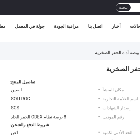
يبحث
الات
أخبار
اتصل بنا
مراقبة الجودة
جولة في المعمل
معل
تفاصيل المنتج:
مكان المنشأ:
الصين
اسم العلامة التجارية:
SOLLROC
إصدار الشهادات:
SGS
رقم الموديل:
8 بوصة نظام ODEX الحفر الحاد
شروط الدفع والشحن:
الحد الأدنى لكمية:
1ص