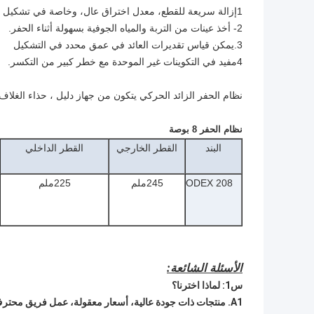
1إزالة سريعة للقطع، معدل اختراق عال، وخاصة في تشكيل الصخور المقاومة.
2- أخذ عينات من التربة والمياه الجوفية بسهولة أثناء الحفر.
3.يمكن قياس تقديرات العائد في عمق محدد في التشكيل
4مفيد في التكوينات غير الموحدة مع خطر كبير من التكسر.
نظام الحفر الزائد الحركي يتكون من جهاز دليل ، حذاء الغلا
نظام الحفر 8 بوصة
البند
القطر الخارجي
القطر الداخلي
ODEX 208
245ملم
225ملم
الأسئلة الشائعة:
س1: لماذا اخترنا؟
A1. منتجات ذات جودة عالية، أسعار معقولة، عمل فريق محترف.