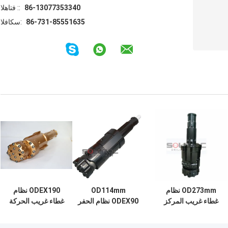
86-13077353340
الهاتف ::
86-731-85551635
الفاكس:
OD273mm نظام
OD114mm
ODEX190 نظام
غطاء غريب المركز
ODEX90 نظام الحفر
غطاء غريب الحركة
الأسود ODEX240
ODEX ، نظام الغلاف
قطر خارجي أسود
للآبار الحرارية
الغريب الأسود
219 ملم للحفر في