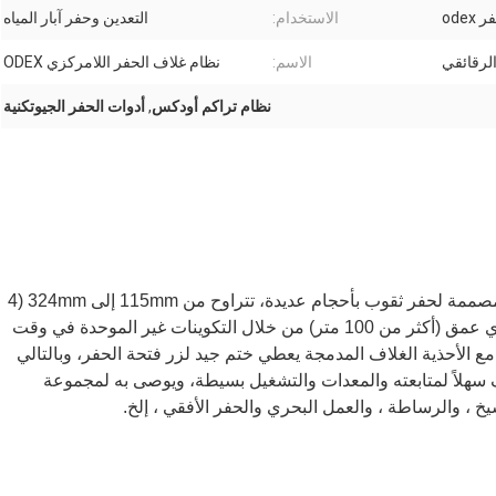
odex
الاستخدام:
التعدين وحفر آبار المياه
لرقائقي
الاسم:
نظام غلاف الحفر اللامركزي ODEX
نظام تراكم أودكس
,
أدوات الحفر الجيوتكنية
مصممة لحفر ثقوب بأحجام عديدة، تتراوح من 115mm إلى 324mm (4
إلى 12 بوصة) ، في أي زاوية (بما في ذلك الأفقية)إلى أي عمق (أكثر من 100 متر) من خلال التكوينات غير الموحدة في وقت
ع الأحذية الغلاف المدمجة يعطي ختم جيد لزر فتحة الحفر، وبالتالي
سهلاً لمتابعته والمعدات والتشغيل بسيطة، ويوصى به لمجموعة
خ ، والرساطة ، والعمل البحري والحفر الأفقي ، إلخ.